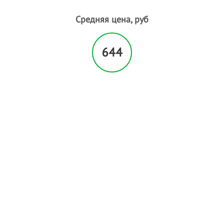
Пилинг лица
Средняя цена, руб
Пирсинг
Плетение кос
Р
644
Расслабляющий массаж
С
Свадебные прически
- 1
Солярий
Спортивный массаж
Т
Татуаж
У
Увеличение губ
Ф
Фитнесс массаж
Ч
Чистка лица