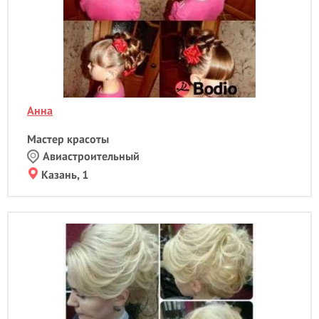
Гидромассаж
Д
Депиляция
Детская стрижка
- 1
Детский массаж
Дизайн ногтей
Анна
Ж
Мастер красоты
Женская стрижка
- 4
Авиастроительный
К
Казань, 1
Классический маникюр
Классический массаж
Контурная пластика
Коррекция бровей
- 3
Коррекция фигуры
Косметология
Криокосметология
Л