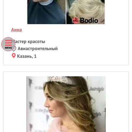
Ламинирование волос
- 1
Ламинирование ресниц
- 2
Лечебный массаж
Лимфодринажный массаж
Анна
М
Мастер красоты
Маникюр
- 2
Авиастроительный
Маникюр + гель лак
- 1
Казань, 1
Мануальная пластика живота
Массаж
Массаж лица
Массаж стоп
Медовый массаж
Мезотерапия
Моделирование лица
Моментальный загар
Мужская стрижка
- 1
Мужской маникюр