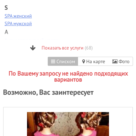
S
SPA женский
SPA мужской
А
Антицеллюлитный массаж
Аппаратная диагностика
Показать все услуги
(68)
Аппаратная коррекция фигуры
Списком
На карте
Фото
Аппаратная косметология
Аппаратный маникюр
По Вашему запросу не найдено подходящих
Б
вариантов
Биоламинирование
Возможно, Вас заинтересует
В
Вакуумно-роликовый массаж
Вечерние прически
- 11
Визаж/макияж
- 28
Г
Гиалуроновая кислота